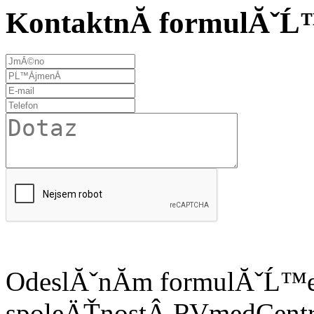
KontaktnĂ­ formulĂˇ
OdeslĂˇnĂ­m formulĂˇĹ™e 
spoleÄŤnostÂ
RVmedCentru