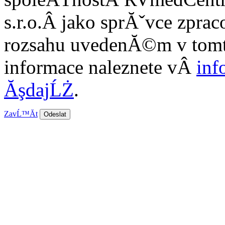
s.r.o.
Â jako sprĂˇvce zprac
rozsahu uvedenĂ©m v tom
informace naleznete vÂ
inf
ĂşdajĹŻ
.
ZavĹ™Ă­t
Odeslat