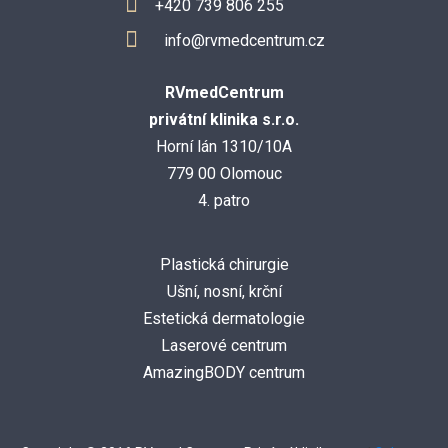
+420 739 806 255
info@rvmedcentrum.cz
RVmedCentrum
privátní klinika s.r.o.
Horní lán 1310/10A
779 00 Olomouc
4. patro
Plastická chirurgie
Ušní, nosní, krční
Estetická dermatologie
Laserové centrum
AmazingBODY centrum