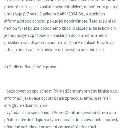
privátní klinika s.r.o. zasílat obchodní sdělení, neboť tento postup
umožňuje § 7 odst. 3 zákona č.480/2004 Sb., o službách
informační společnosti, pokud jej neodmítnete. Tato sdělení se
mohou týkat pouze obdobného zboží či služeb a lze je kdykoliv
jednoduchým způsobem – zasláním dopisu, emailu nebo
proklikem na odkaz v obchodním sdělení – odhlásit. Emailová
adresa bude za tímto účelem uchovávána po dobu 5 let.
4) Podle nařízení máte právo:
• požadovat po společnosti RVmedCentrum privátní klinika s.r.o.
informaci, jaké vaše osobní údaje zpracováváme, přes mail:
info@rvmedcentrum.cz
• vyžádat si po společnosti RVmedCentrum privátní klinika s.r.o.
přístup k těmto údajům a tyto nechat aktualizovat nebo opravit,
případně požadovat omezení zpracování, přes mail: