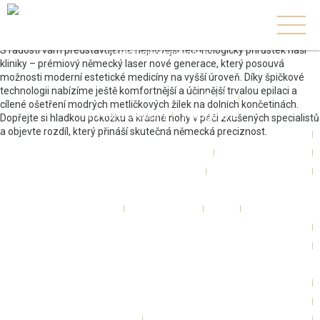
NOVINKA od září 2026!
+420 739 806 255
S radostí vám představujeme nejnovější technologický přírůstek naší
info@rvmedcentrum.cz
kliniky – prémiový německý laser nové generace, který posouvá
možnosti moderní estetické medicíny na vyšší úroveň. Díky špičkové
technologii nabízíme ještě komfortnější a účinnější trvalou epilaci a
O nás
cílené ošetření modrých metličkových žilek na dolních končetinách.
RVmedCentrum
Fotogalerie
Dopřejte si hladkou pokožku a krásné nohy v péči zkušených specialistů
a objevte rozdíl, který přináší skutečná německá preciznost.
Zákroky
Plastická chirurgie
Ušní, nosní, krční
Estetická dermatologie
Laserové centrum
AmazingBODY centrum
Lékaři
Pro pacienty
FAQ
Reference
RVmedCentrum privátní klinika s.r.o.
MUDr. Radan Vidura, Ph.D.
Ochrana osobních údajů
Ceník
Ceník - Plastická chirurgie hlavy a krku
Ceník - Ušní, nosní, krční
Ceník - Estetická dermatologie