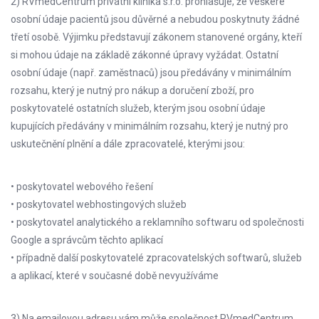
2) RVmedCentrum privátní klinika s.r.o. prohlašuje, že veškeré
osobní údaje pacientů jsou důvěrné a nebudou poskytnuty žádné
třetí osobě. Výjimku představují zákonem stanovené orgány, kteří
si mohou údaje na základě zákonné úpravy vyžádat. Ostatní
osobní údaje (např. zaměstnaců) jsou předávány v minimálním
rozsahu, který je nutný pro nákup a doručení zboží, pro
poskytovatelé ostatních služeb, kterým jsou osobní údaje
kupujících předávány v minimálním rozsahu, který je nutný pro
uskutečnění plnění a dále zpracovatelé, kterými jsou:
• poskytovatel webového řešení
• poskytovatel webhostingových služeb
• poskytovatel analytického a reklamního softwaru od společnosti
Google a správcům těchto aplikací
• případně další poskytovatelé zpracovatelských softwarů, služeb
a aplikací, které v současné době nevyužíváme
3) Na emailovou adresu vám může společnost RVmedCentrum