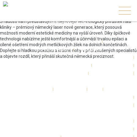
NOVINKA od září 2026!
+420 739 806 255
S radostí vám představujeme nejnovější technologický přírůstek naší
info@rvmedcentrum.cz
kliniky – prémiový německý laser nové generace, který posouvá
možnosti moderní estetické medicíny na vyšší úroveň. Díky špičkové
technologii nabízíme ještě komfortnější a účinnější trvalou epilaci a
O nás
cílené ošetření modrých metličkových žilek na dolních končetinách.
RVmedCentrum
Fotogalerie
Dopřejte si hladkou pokožku a krásné nohy v péči zkušených specialistů
a objevte rozdíl, který přináší skutečná německá preciznost.
Zákroky
Plastická chirurgie
Ušní, nosní, krční
Estetická dermatologie
Laserové centrum
AmazingBODY centrum
Lékaři
Pro pacienty
FAQ
Reference
RVmedCentrum privátní klinika s.r.o.
MUDr. Radan Vidura, Ph.D.
AmazingBODY centrum
Ceník
Ceník - Plastická chirurgie hlavy a krku
Ceník - Ušní, nosní, krční
Ceník - Estetická dermatologie