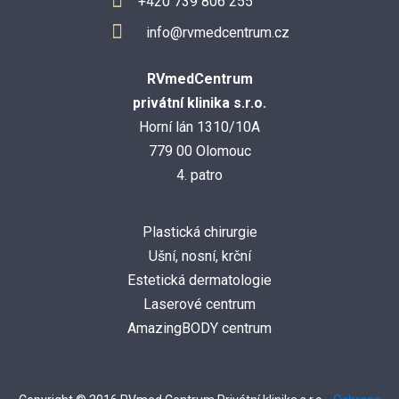
+420 739 806 255
info@rvmedcentrum.cz
RVmedCentrum
privátní klinika s.r.o.
Horní lán 1310/10A
779 00 Olomouc
4. patro
Plastická chirurgie
Ušní, nosní, krční
Estetická dermatologie
Laserové centrum
AmazingBODY centrum