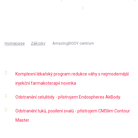
Ceník - Laserové centrum
Ceník - AmazingBODY
Kontakty
Homepage
Zákroky
AmazingBODY centrum
Komplexní lékařský program redukce váhy s nejmodernější
injekční farmakoterapií
novinka
Odstranění celulitidy - přístrojem Endospheres AkBody
Odstranění tuků, posílení svalů - přístrojem CMSlim Contour
Master