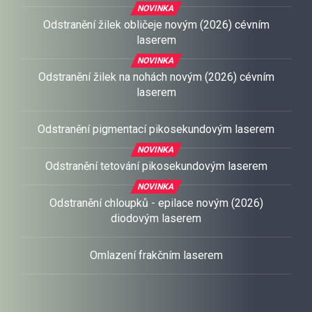
NOVINKA
VÍCE
Odstranění žilek obličeje novým (2026) cévním
laserem
NOVINKA
Odstranění žilek na nohách novým (2026) cévním
laserem
Odstranění pigmentací pikosekundovým laserem
NOVINKA
Odstranění tetování pikosekundovým laserem
NOVINKA
Odstranění chloupků - epilace novým (2026)
diodovým laserem
Omlazení frakčním laserem