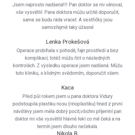
Jsem naprosto nadšená!!! Pan doktor se mi věnoval,
vše vysvětlil. Pana doktora můžu určitě doporučit,
sama se budu ráda vracet. A sestřičky jsou
samozřejmě taky úžasné
Lenka Prokešová
Operace probíhala v pohodě, fajn prostředí a bez
komplikací, totéž můžu říct o následných
kontrolách. Z výsledku operace jsem nadšená. Můžu
tuto kliniku, s klidným svědomím, doporučit všem.
Kaca
Před půl rokem jsem u pana doktora Vidury
podstoupila plastiku nosu (rinoplastiku) hned z první
návštěvy jsem měla dobrý pocit,všichni příjemní pan
doktor mi vše vysvětlil hlavně řekl co mě čeká a na
termín jsem dlouho nečekala.
Nikola B.