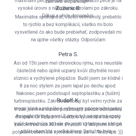
maximální péčí při operaci i po operační péče je na
zákroku. Doporučuji!!!
Zuzana B.
vysoké úrovni s několika kontrolami po zákroku.
Děkuji a vřele doporučuji.
Maximálna spokojnosť, všetci veľmi milý, prebehlo
to rýchlo a bez komplikácií, všetko mi bolo
vysvetlené čo ako bude prebiehať, zodpovedali mi
na úplne všetky otázky. Odporúčam
Petra S.
Asi od 15ti jsem mel chronickou rýmu, nos neustále
částečně nebo úplně ucpaný kvůli zbytnělé nosní
sliznici a vychýlené přepážce. Budil jsem se klidně i
8 za noc stylem ze jsem lapal po dechu apod.
Nakonec jsem podstoupil septoplastiku a (tuším)
Rudolf K.
turbinoplastiku. Zákrok samotný byl velmi rychle za
mnou, klinika má pěkné vybaveny pooperační pokoj.
V září jsem na klinice podstoupil zákrok odstranění
Asi nejhorší byly první 2 dny když se spatně spalo
chrápání. Dr.Vidura mi všechno vysvětlil a samotný
kvůli tampónům atd ale po jejich vytaženi na klinice
zákrok trval cca 30 min. Prvních 12 dní jsem cítil při
přišla okamžitá a velká úleva. Dal už to bylo v
polykání bolest ale výsledek stál za to. Nechrápu :))).