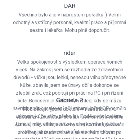
DAR
Všechno bylo a je v naprostém pořádku :) Velmi
ochotný a vstřícný personál, kvalitní práce a příjemná
sestra i lékařka. Mohu plně doporučit.
rider
Velká spokojenost s výsledkem operace horních
víček. Na zákrok jsem se rozhodla ze zdravotních
důvodů - víčka jsou lehká, nenesou váhu přebytečné
kůže, zbavila jsem se únavy očí a dokonce se
zlepšil zrak, což pociťuji při práci na PC i při řízení
Gabriela P.
auta. Bonusem je estetický vzhled, kdy se můžu
navrátit zpět k malování očí stínami (před OP nemělo
Moc děkuji :-)panu doktorovi i sestřičkám. U
význam, kůže stíny překryla). Poděkování celému
odstranění znamének cévním laserem byli všichni
týmu kliniky, cítila jsem se velmi komfortně, lékař i
vstřícní, milí, ochotní. Vše bylo vysvětleno, jak bude
sestry jsou příjemní a profesionální, přistupují s
probíhat, jak bude citlivé a jak se mám chovat po