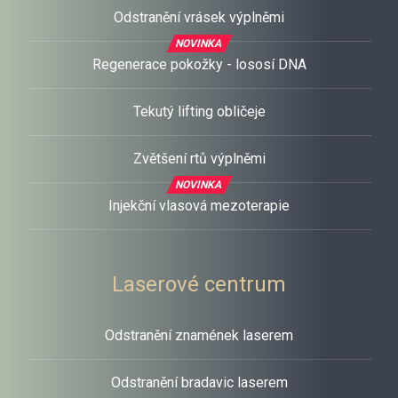
Odstranění vrásek výplněmi
NOVINKA
Regenerace pokožky - lososí DNA
Tekutý lifting obličeje
Zvětšení rtů výplněmi
NOVINKA
Injekční vlasová mezoterapie
ZEŠTÍHLENÍ
Laserové centrum
POSTAVY
Odstranění znamének laserem
Odstranění bradavic laserem
Přístrojové zeštíhlení postavy NOVINKA!