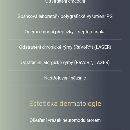
Odstranění chrápání
Spánková laboratoř - polygrafické vyšetření PG
Operace nosní přepážky - septoplastika
LASEROVÉ
Odstranění chronické rýmy (RaVoR™) (LASER)
CENTRUM
Odstranění alergické rýmy (RaVoR™, LASER)
Nastřelování náušnic
Ošetření lasery a anti aging medicína
VÍCE
Estetická dermatologie
Ošetření vrásek neuromodulátorem