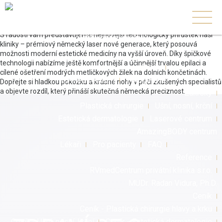
NOVINKA od září 2026!
+420 739 806 255
S radostí vám představujeme nejnovější technologický přírůstek naší
info@rvmedcentrum.cz
kliniky – prémiový německý laser nové generace, který posouvá
možnosti moderní estetické medicíny na vyšší úroveň. Díky špičkové
technologii nabízíme ještě komfortnější a účinnější trvalou epilaci a
O nás
cílené ošetření modrých metličkových žilek na dolních končetinách.
RVmedCentrum
Fotogalerie
Dopřejte si hladkou pokožku a krásné nohy v péči zkušených specialistů
a objevte rozdíl, který přináší skutečná německá preciznost.
Zákroky
Plastická chirurgie
Ušní, nosní, krční
Estetická dermatologie
Laserové centrum
AmazingBODY centrum
Lékaři
Pro pacienty
FAQ
Reference
RVmedCentrum privátní klinika s.r.o.
MUDr. Radan Vidura, Ph.D.
Ceník
Ceník - Plastická chirurgie hlavy a krku
Ceník - Ušní, nosní, krční
Ceník - Estetická dermatologie