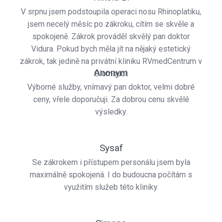
V srpnu jsem podstoupila operaci nosu Rhinoplatiku,
jsem necelý měsíc po zákroku, cítím se skvěle a
spokojeně. Zákrok prováděl skvělý pan doktor
Vidura. Pokud bych měla jít na nějaký estetický
zákrok, tak jedině na privátní kliniku RVmedCentrum v
Anonym
Olomouci.
Výborné služby, vnímavý pan doktor, velmi dobré
ceny, vřele doporučuji. Za dobrou cenu skvělé
výsledky.
Sysaf
Se zákrokem i přístupem personálu jsem byla
maximálně spokojená. I do budoucna počítám s
využitím služeb této kliniky.