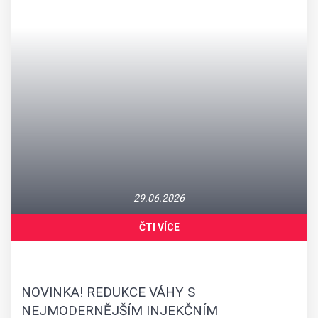
PLASTICKÁ
CHIRURGIE
Estetická, plastická a laserová chirurgie
29.06.2026
VÍCE
ČTI VÍCE
NOVINKA! REDUKCE VÁHY S
NEJMODERNĚJŠÍM INJEKČNÍM