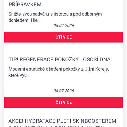
PŘÍPRAVKEM.
Snižte svou nadváhu s jistotou a pod odborným
dohledem! Hle ...
05.07.2026
ČTI VÍCE
TIP! REGENERACE POKOŽKY LOSOSÍ DNA.
Moderní estetické ošetření pokožky z Jižní Koreje,
které vyu ...
UŠNÍ, NOSNÍ,
04.07.2026
KRČNÍ
ČTI VÍCE
Léčba ušních, nosních a krčních onemocnění
AKCE! HYDRATACE PLETI SKINBOOSTEREM