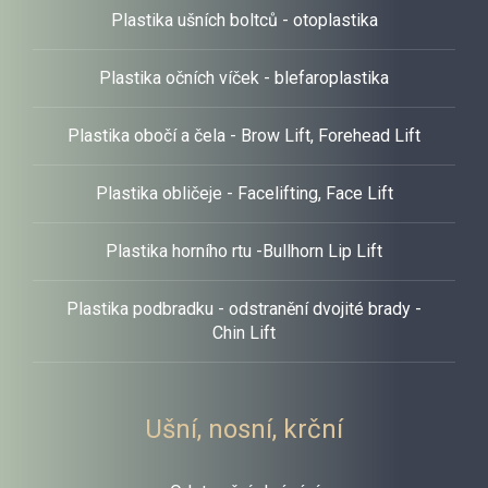
ESTETICKÁ
Plastika ušních boltců - otoplastika
DERMATOLOGIE
Plastika očních víček - blefaroplastika
Plastika obočí a čela - Brow Lift, Forehead Lift
Estetická a korektivní dermatologie, kožní lékařství
VÍCE
Plastika obličeje - Facelifting, Face Lift
Plastika horního rtu -Bullhorn Lip Lift
Plastika podbradku - odstranění dvojité brady -
Chin Lift
Ušní, nosní, krční