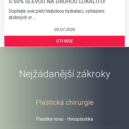
S 50% SLEVOU NA DRUHOU LOKALITU!
VÍCE
Dopřejte své pleti hlubokou hydrataci, vyhlazení
drobných vr ...
03.07.2026
ČTI VÍCE
Nejžádanější zákroky
Plastická chirurgie
Plastika nosu - rhinoplastika