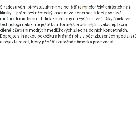
S radostí vám představujeme nejnovější technologický přírůstek naší
Ceník - Laserové centrum
Ceník - AmazingBODY
kliniky – prémiový německý laser nové generace, který posouvá
Kontakty
možnosti moderní estetické medicíny na vyšší úroveň. Díky špičkové
technologii nabízíme ještě komfortnější a účinnější trvalou epilaci a
cílené ošetření modrých metličkových žilek na dolních končetinách.
Dopřejte si hladkou pokožku a krásné nohy v péči zkušených specialistů
a objevte rozdíl, který přináší skutečná německá preciznost.
Články