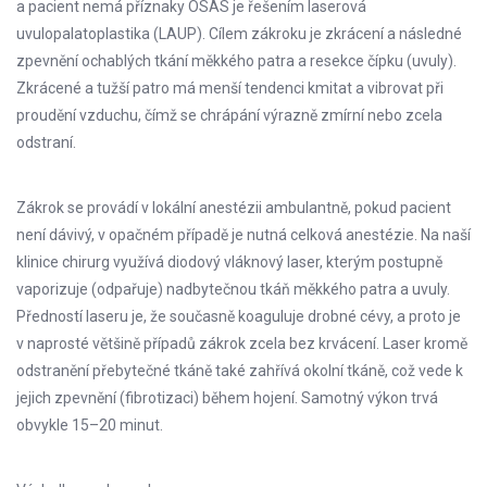
a pacient nemá příznaky OSAS je řešením laserová
uvulopalatoplastika (LAUP). Cílem zákroku je zkrácení a následné
zpevnění ochablých tkání měkkého patra a resekce čípku (uvuly).
Zkrácené a tužší patro má menší tendenci kmitat a vibrovat při
proudění vzduchu, čímž se chrápání výrazně zmírní nebo zcela
odstraní.
Zákrok se provádí v lokální anestézii ambulantně, pokud pacient
není dávivý, v opačném případě je nutná celková anestézie. Na naší
klinice chirurg využívá diodový vláknový laser, kterým postupně
vaporizuje (odpařuje) nadbytečnou tkáň měkkého patra a uvuly.
Předností laseru je, že současně koaguluje drobné cévy, a proto je
v naprosté většině případů zákrok zcela bez krvácení. Laser kromě
odstranění přebytečné tkáně také zahřívá okolní tkáně, což vede k
jejich zpevnění (fibrotizaci) během hojení. Samotný výkon trvá
obvykle 15–20 minut.