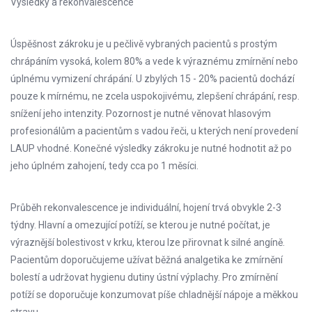
Výsledky a rekonvalescence
Úspěšnost zákroku je u pečlivě vybraných pacientů s prostým
chrápáním vysoká, kolem 80% a vede k výraznému zmírnění nebo
úplnému vymizení chrápání. U zbylých 15 - 20% pacientů dochází
pouze k mírnému, ne zcela uspokojivému, zlepšení chrápání, resp.
snížení jeho intenzity. Pozornost je nutné věnovat hlasovým
profesionálům a pacientům s vadou řeči, u kterých není provedení
LAUP vhodné. Konečné výsledky zákroku je nutné hodnotit až po
jeho úplném zahojení, tedy cca po 1 měsíci.
Průběh rekonvalescence je individuální, hojení trvá obvykle 2-3
týdny. Hlavní a omezující potíží, se kterou je nutné počítat, je
výraznější bolestivost v krku, kterou lze přirovnat k silné angíně.
Pacientům doporučujeme užívat běžná analgetika ke zmírnění
bolestí a udržovat hygienu dutiny ústní výplachy. Pro zmírnění
potíží se doporučuje konzumovat píše chladnější nápoje a měkkou
stravu.