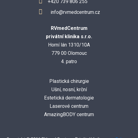
+420 739 806 255
info@rvmedcentrum.cz
RVmedCentrum
privátní klinika s.r.o.
Horní lán 1310/10A
779 00 Olomouc
4. patro
Plastická chirurgie
Ušní, nosní, krční
Estetická dermatologie
Laserové centrum
AmazingBODY centrum