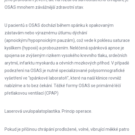
OSAS mnohem závážnější zdravotní stav.
U pacientů s OSAS dochází během spánku k opakovaným
zástavám nebo výraznému útlumu dýchání
(apnoickým/hypopnoickým pauzám), což vede k poklesu saturace
kyslíkem (hypoxii) a probouzením. Neléčená spánková apnoe je
spojena se zvýšeným rizikem vysokého krevního tlaku, srdečních
arytmií, infarktu myokardu a cévních mozkových příhod. V případě
podezření na OSAS je nutné specializované polysomnografické
vyšetření ve "spánkové laboratoři", které na naší klinice rovněž
nabízíme a to bez čekání. Těžké formy OSAS se primárně léčí
přetlakovou ventilací (CPAP)
Laserová uvulopalatoplastika. Princip operace.
Pokud je příčinou chrápání prodložené, volné, vibrující měkké patro