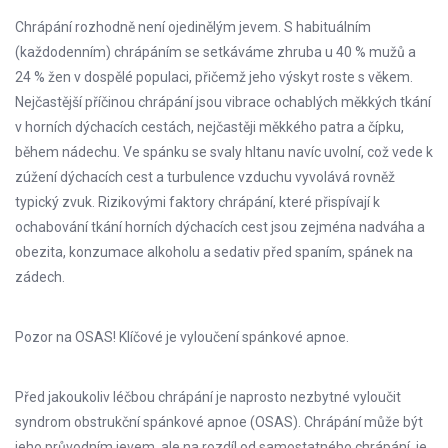
Chrápání rozhodně není ojedinělým jevem. S habituálním
(každodenním) chrápáním se setkáváme zhruba u 40 % mužů a
24 % žen v dospělé populaci, přičemž jeho výskyt roste s věkem.
Nejčastější příčinou chrápání jsou vibrace ochablých měkkých tkání
v horních dýchacích cestách, nejčastěji měkkého patra a čípku,
během nádechu. Ve spánku se svaly hltanu navíc uvolní, což vede k
zúžení dýchacích cest a turbulence vzduchu vyvolává rovněž
typický zvuk. Rizikovými faktory chrápání, které přispívají k
ochabování tkání horních dýchacích cest jsou zejména nadváha a
obezita, konzumace alkoholu a sedativ před spaním, spánek na
zádech.
Pozor na OSAS! Klíčové je vyloučení spánkové apnoe.
Před jakoukoliv léčbou chrápání je naprosto nezbytné vyloučit
syndrom obstrukční spánkové apnoe (OSAS). Chrápání může být
jeho průvodním jevem, ale na rozdíl od samostatného chrápání, je