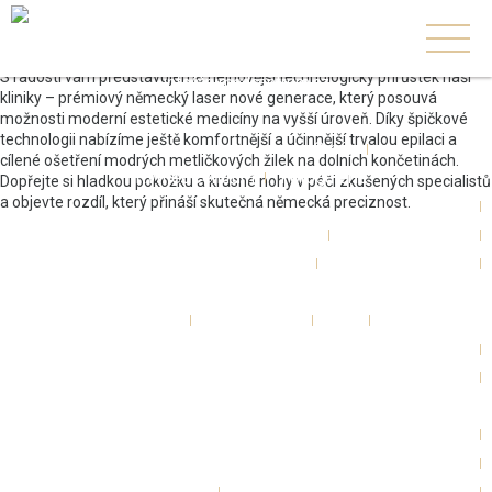
NOVINKA od září 2026!
+420 739 806 255
S radostí vám představujeme nejnovější technologický přírůstek naší
info@rvmedcentrum.cz
kliniky – prémiový německý laser nové generace, který posouvá
možnosti moderní estetické medicíny na vyšší úroveň. Díky špičkové
technologii nabízíme ještě komfortnější a účinnější trvalou epilaci a
O nás
cílené ošetření modrých metličkových žilek na dolních končetinách.
RVmedCentrum
Fotogalerie
Dopřejte si hladkou pokožku a krásné nohy v péči zkušených specialistů
a objevte rozdíl, který přináší skutečná německá preciznost.
Zákroky
Plastická chirurgie
Ušní, nosní, krční
Estetická dermatologie
Laserové centrum
AmazingBODY centrum
Lékaři
Pro pacienty
FAQ
Reference
RVmedCentrum privátní klinika s.r.o.
MUDr. Radan Vidura, Ph.D.
Články
Ceník
Ceník - Plastická chirurgie hlavy a krku
Ceník - Ušní, nosní, krční
Ceník - Estetická dermatologie