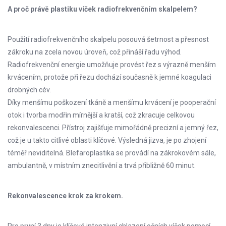
A proč právě plastiku víček radiofrekvenčním skalpelem?
Použití radiofrekvenčního skalpelu posouvá šetrnost a přesnost
zákroku na zcela novou úroveň, což přináší řadu výhod.
Radiofrekvenční energie umožňuje provést řez s výrazně menším
krvácením, protože při řezu dochází současně k jemné koagulaci
drobných cév.
Díky menšímu poškození tkáně a menšímu krvácení je pooperační
otok i tvorba modřin mírnější a kratší, což zkracuje celkovou
rekonvalescenci. Přístroj zajišťuje mimořádně precizní a jemný řez,
což je u takto citlivé oblasti klíčové. Výsledná jizva, je po zhojení
téměř neviditelná. Blefaroplastika se provádí na zákrokovém sále,
ambulantně, v místním znecitlivění a trvá přibližně 60 minut.
Rekonvalescence krok za krokem.