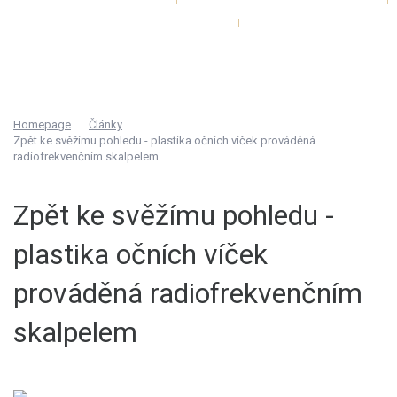
Ceník - Laserové centrum
Ceník - AmazingBODY
Kontakty
Homepage
Články
Zpět ke svěžímu pohledu - plastika očních víček prováděná
radiofrekvenčním skalpelem
Zpět ke svěžímu pohledu -
plastika očních víček
prováděná radiofrekvenčním
skalpelem