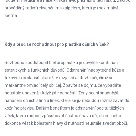
Moderní medicína a naše klinika navíc přichází s technikou, zákrok
prováděný radiofrekvenčním skalpelem, která je maximálně
šetrná.
Kdy a proč se rozhodnout pro plastiku očních víček?
Rozhodnutí podstoupit blefaroplastiku je obvykle kombinací
estetických a funkčních důvodů. Odstranění nadbytečné kůže a
tukových prolapsů okamžitě rozjasní a otevře oči, čímž se
markantně omladí celý obličej. Zbavíte se dojmu, že vypadáte
neustále unaveně, i když jste odpočatí. Ženy ocení snadnější
nanášení očních stínů a linek, které se již nebudou rozmazávat do
kožního převisu. Dalším benefitem je odstranění pocitu těžkých
víček, která mohou způsobovat častou únavu očí, slzení nebo
dokonce vést k bolestem hlavy či nutnosti neustále zvedat obočí.