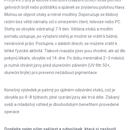
Pro první 3 dny je klíčové intenzivní chlazení očních víček pomocí
gelových brýlí nebo polštářků a spánek se zvýšenou polohou hlavy.
Mohou se objevit otoky a mírné modřiny. Doporučuje se klidový
režim bez větší námahy očí s omezením čtení, televize nebo PC.
Stehy se obvykle odstraňují 7-9 den. Většina otoků a modřin
pomalu ustupuje, po vytažení stehů je možné se vrátit k běžné,
nenáročné práci. Postupně, v dalších dnech, se můžete vrátit k
lehké fyzické aktivitě. Tlakové masáže jizev jsou vhodné, ale až dle
pokynů lékaře, obvykle od 14. dne. Po dobu minimálně 2–3 měsíců
je nutné chránit jizvy před slunečním zářením (UV filtr 50+,
sluneční brýle) pro prevenci nežádoucí pigmentace.
Konečný výsledek je patrný po úplném odeznění otoků, což je
obvykle po 4–8 týdnech, plné vyzrání jizvy ale trvá déle. Získaný
svěží a mladistvý vzhled je dlouhodobým benefitem provedené
operace.
Dopřejte svým očím svěžest a odpočinek, které si zaslouží.