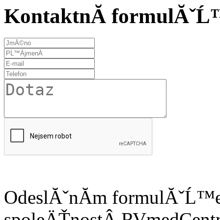
KontaktnĂ­ formulĂˇ
OdeslĂˇnĂ­m formulĂˇĹ™e 
spoleÄŤnostÂ
RVmedCentru