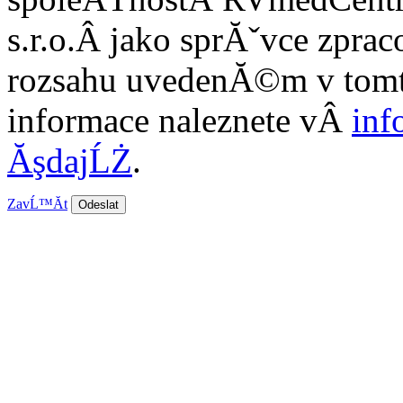
s.r.o.
Â jako sprĂˇvce zprac
rozsahu uvedenĂ©m v tom
informace naleznete vÂ
inf
ĂşdajĹŻ
.
ZavĹ™Ă­t
Odeslat