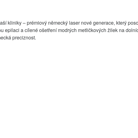
naší kliniky – prémiový německý laser nové generace, který pos
lou epilaci a cílené ošetření modrých metličkových žilek na dol
mecká preciznost.