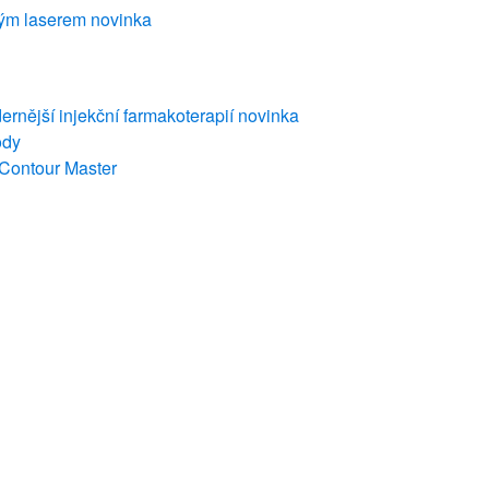
vým laserem
novinka
rnější injekční farmakoterapií
novinka
ody
 Contour Master