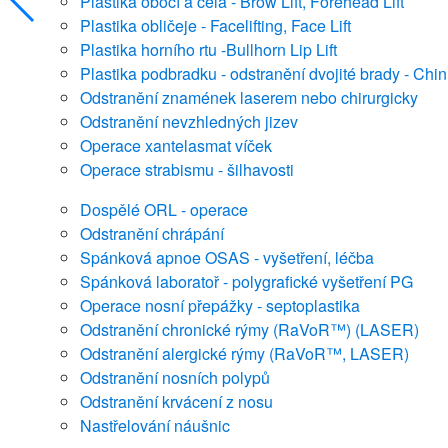
Plastika obočí a čela - Brow Lift, Forehead Lift
Plastika obličeje - Facelifting, Face Lift
Plastika horního rtu -Bullhorn Lip Lift
Plastika podbradku - odstranění dvojité brady - Chin 
Odstranění znamének laserem nebo chirurgicky
Odstranění nevzhledných jizev
Operace xantelasmat víček
Operace strabismu - šilhavosti
Dospělé ORL - operace
Odstranění chrápání
Spánková apnoe OSAS - vyšetření, léčba
Spánková laboratoř - polygrafické vyšetření PG
Operace nosní přepážky - septoplastika
Odstranění chronické rýmy (RaVoR™) (LASER)
Odstranění alergické rýmy (RaVoR™, LASER)
Odstranění nosních polypů
Odstranění krvácení z nosu
Nastřelování náušnic