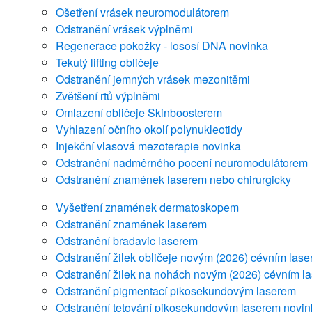
Ošetření vrásek neuromodulátorem
Odstranění vrásek výplněmi
Regenerace pokožky - lososí DNA
novinka
Tekutý lifting obličeje
Odstranění jemných vrásek mezonitěmi
Zvětšení rtů výplněmi
Omlazení obličeje Skinboosterem
Vyhlazení očního okolí polynukleotidy
Injekční vlasová mezoterapie
novinka
Odstranění nadměrného pocení neuromodulátorem
Odstranění znamének laserem nebo chirurgicky
Vyšetření znamének dermatoskopem
Odstranění znamének laserem
Odstranění bradavic laserem
Odstranění žilek obličeje novým (2026) cévním las
Odstranění žilek na nohách novým (2026) cévním 
Odstranění pigmentací pikosekundovým laserem
Odstranění tetování pikosekundovým laserem
novin