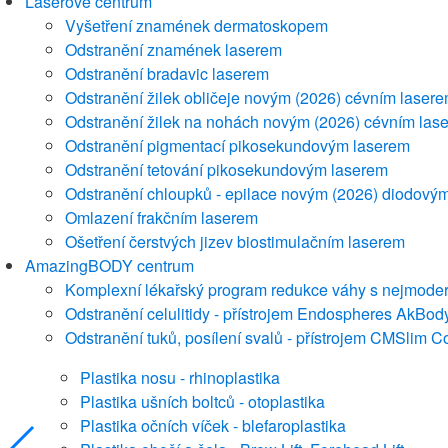
Laserové centrum
Vyšetření znamének dermatoskopem
Odstranění znamének laserem
Odstranění bradavic laserem
Odstranění žilek obličeje novým (2026) cévním laser
Odstranění žilek na nohách novým (2026) cévním las
Odstranění pigmentací pikosekundovým laserem
Odstranění tetování pikosekundovým laserem
Odstranění chloupků - epilace novým (2026) diodový
Omlazení frakčním laserem
Ošetření čerstvých jizev biostimulačním laserem
AmazingBODY centrum
Komplexní lékařský program redukce váhy s nejmodern
Odstranění celulitidy - přístrojem Endospheres AkBod
Odstranění tuků, posílení svalů - přístrojem CMSlim C
Plastika nosu - rhinoplastika
Plastika ušních boltců - otoplastika
Plastika očních víček - blefaroplastika