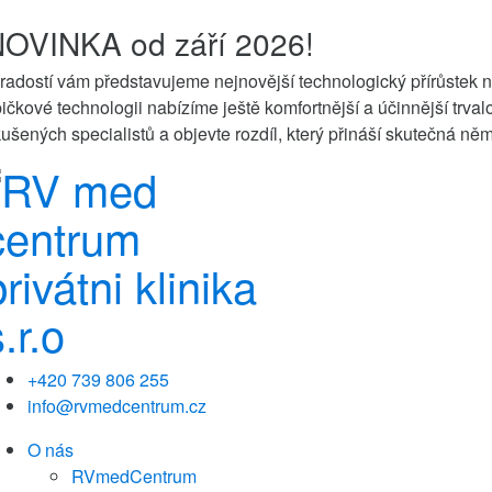
OVINKA od září 2026!
radostí vám představujeme nejnovější technologický přírůstek 
ičkové technologii nabízíme ještě komfortnější a účinnější trva
ušených specialistů a objevte rozdíl, který přináší skutečná ně
+420 739 806 255
info@rvmedcentrum.cz
O nás
RVmedCentrum