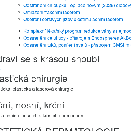
Odstranění chloupků - epilace novým (2026) diodo
Omlazení frakčním laserem
Ošetření čerstvých jizev biostimulačním laserem
Komplexní lékařský program redukce váhy s nejmode
Odstranění celulitidy - přístrojem Endospheres AkB
Odstranění tuků, posílení svalů - přístrojem CMSlim
raví se s krásou snoubí
e
astická chirurgie
tická, plastická a laserová chirurgie
e
ní, nosní, krční
ba ušních, nosních a krčních onemocnění
e