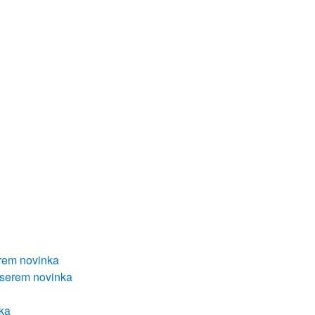
erem
novinka
laserem
novinka
ka