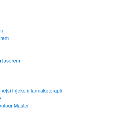
em
erem
m laserem
ější injekční farmakoterapií
y
ontour Master