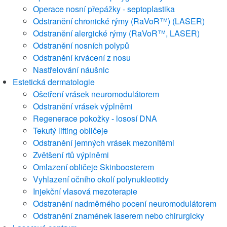
Operace nosní přepážky - septoplastika
Odstranění chronické rýmy (RaVoR™) (LASER)
Odstranění alergické rýmy (RaVoR™, LASER)
Odstranění nosních polypů
Odstranění krvácení z nosu
Nastřelování náušnic
Estetická dermatologie
Ošetření vrásek neuromodulátorem
Odstranění vrásek výplněmi
Regenerace pokožky - lososí DNA
Tekutý lifting obličeje
Odstranění jemných vrásek mezonitěmi
Zvětšení rtů výplněmi
Omlazení obličeje Skinboosterem
Vyhlazení očního okolí polynukleotidy
Injekční vlasová mezoterapie
Odstranění nadměrného pocení neuromodulátorem
Odstranění znamének laserem nebo chirurgicky