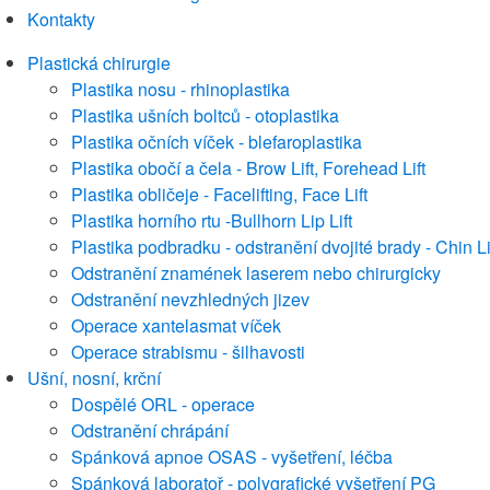
Kontakty
Plastická chirurgie
Plastika nosu - rhinoplastika
Plastika ušních boltců - otoplastika
Plastika očních víček - blefaroplastika
Plastika obočí a čela - Brow Lift, Forehead Lift
Plastika obličeje - Facelifting, Face Lift
Plastika horního rtu -Bullhorn Lip Lift
Plastika podbradku - odstranění dvojité brady - Chin Li
Odstranění znamének laserem nebo chirurgicky
Odstranění nevzhledných jizev
Operace xantelasmat víček
Operace strabismu - šilhavosti
Ušní, nosní, krční
Dospělé ORL - operace
Odstranění chrápání
Spánková apnoe OSAS - vyšetření, léčba
Spánková laboratoř - polygrafické vyšetření PG